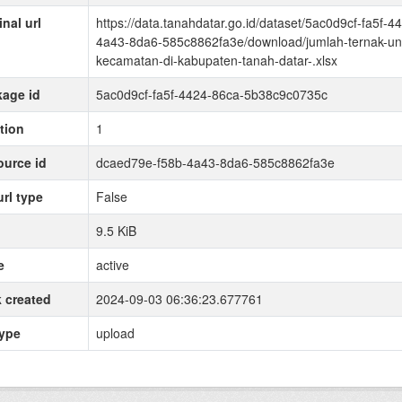
inal url
https://data.tanahdatar.go.id/dataset/5ac0d9cf-fa5f
4a43-8da6-585c8862fa3e/download/jumlah-ternak-un
kecamatan-di-kabupaten-tanah-datar-.xlsx
age id
5ac0d9cf-fa5f-4424-86ca-5b38c9c0735c
tion
1
urce id
dcaed79e-f58b-4a43-8da6-585c8862fa3e
url type
False
9.5 KiB
e
active
 created
2024-09-03 06:36:23.677761
type
upload