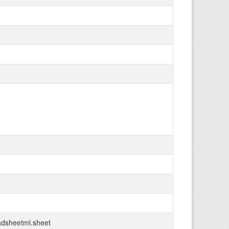
adsheetml.sheet