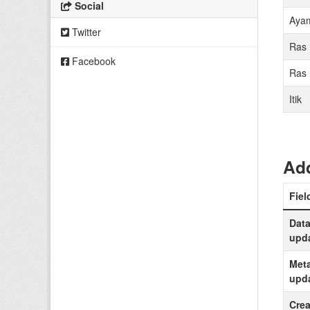
Social
Aya
Twitter
Ras 
Facebook
Ras 
Itik
Add
Fiel
Data
upd
Meta
upd
Crea