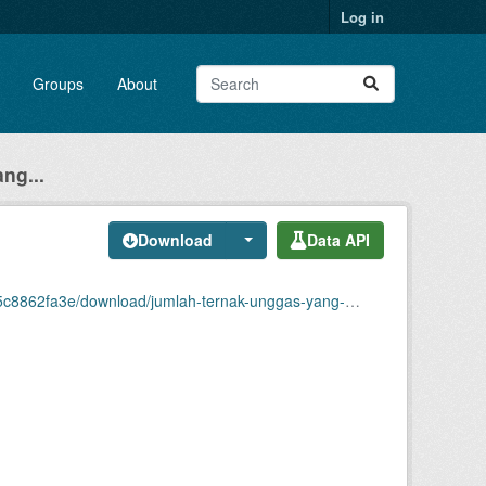
Log in
Groups
About
ng...
Download
Data API
ong-menurut-jenis-unggas-dan-kecamatan-di-kabupaten-tanah-datar-.xlsx