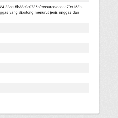
-4424-86ca-5b38c9c0735c/resource/dcaed79e-f58b-
ggas-yang-dipotong-menurut-jenis-unggas-dan-