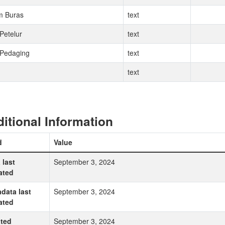
m Buras
text
Petelur
text
Pedaging
text
text
itional Information
d
Value
 last
September 3, 2024
ated
data last
September 3, 2024
ated
ted
September 3, 2024