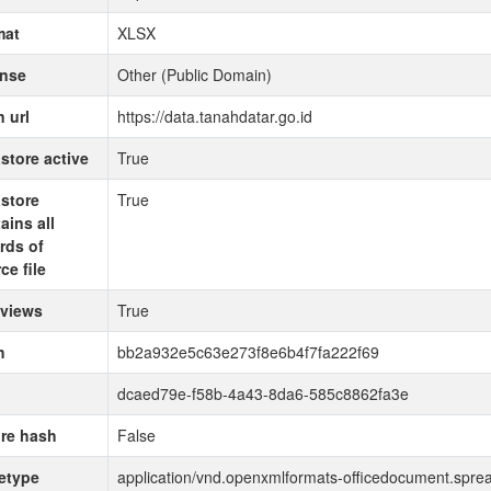
mat
XLSX
ense
Other (Public Domain)
 url
https://data.tanahdatar.go.id
store active
True
store
True
ains all
rds of
ce file
 views
True
h
bb2a932e5c63e273f8e6b4f7fa222f69
dcaed79e-f58b-4a43-8da6-585c8862fa3e
re hash
False
etype
application/vnd.openxmlformats-officedocument.spre