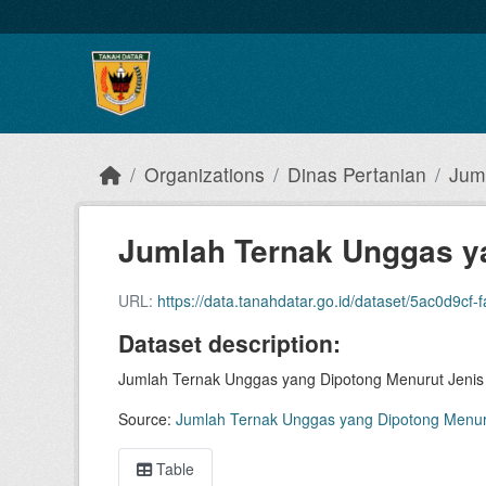
Skip to main content
Organizations
Dinas Pertanian
Jum
Jumlah Ternak Unggas ya
URL:
https://data.tanahdatar.go.id/dataset/5ac0d9cf-fa5f-4424-86ca-5b3
Dataset description:
Jumlah Ternak Unggas yang Dipotong Menurut Jenis
Source:
Jumlah Ternak Unggas yang Dipotong Menur
Table