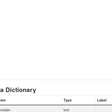
a Dictionary
umn
Type
Label
amatan
text