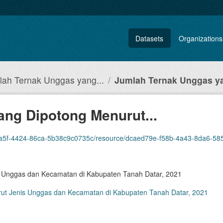
Datasets
Organizations
lah Ternak Unggas yang...
Jumlah Ternak Unggas ya
ng Dipotong Menurut...
8c9c0735c/resource/dcaed79e-f58b-4a43-8da6-585c8862fa3e/download/jumlah-ternak-unggas-yang-dipot
 Unggas dan Kecamatan di Kabupaten Tanah Datar, 2021
ut Jenis Unggas dan Kecamatan di Kabupaten Tanah Datar, 2021