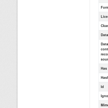
For
Lic
Ckan
Data
Data
cont
reco
sour
Has
Has
Id
Igno
Mim