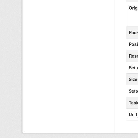
Orig
Pack
Posi
Reso
Set 
Size
Stat
Task
Url 