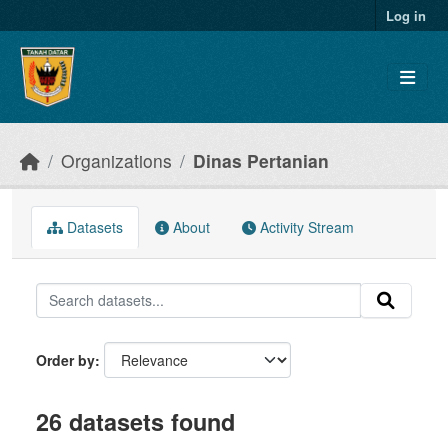
Skip to main content
Log in
Organizations
Dinas Pertanian
Datasets
About
Activity Stream
Order by
26 datasets found