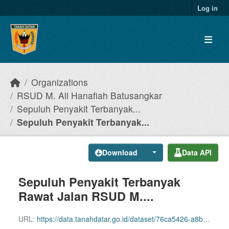
Skip to main content
Log in
Organizations
RSUD M. Ali Hanafiah Batusangkar
Sepuluh Penyakit Terbanyak...
Sepuluh Penyakit Terbanyak...
Download
Data API
Sepuluh Penyakit Terbanyak
Rawat Jalan RSUD M....
URL:
https://data.tanahdatar.go.id/dataset/76ca5426-a8b6-486c-87ed-684c08d3c9dd/resource/131b1a79-d055-450c-8779-205cc127fa42/download/sepuluh-penyakit-terbanyak-rawat-jalan-rsud-m.-a.-hanafiah-batusangkar-kabupaten-tanah-datar-20.xlsx