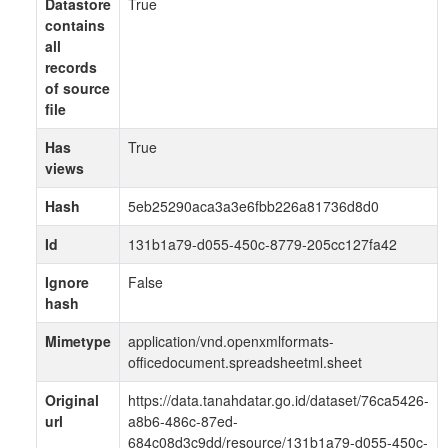
Datastore
True
contains
all
records
of source
file
Has
True
views
Hash
5eb25290aca3a3e6fbb226a81736d8d0
Id
131b1a79-d055-450c-8779-205cc127fa42
Ignore
False
hash
Mimetype
application/vnd.openxmlformats-
officedocument.spreadsheetml.sheet
Original
https://data.tanahdatar.go.id/dataset/76ca5426-
url
a8b6-486c-87ed-
684c08d3c9dd/resource/131b1a79-d055-450c-