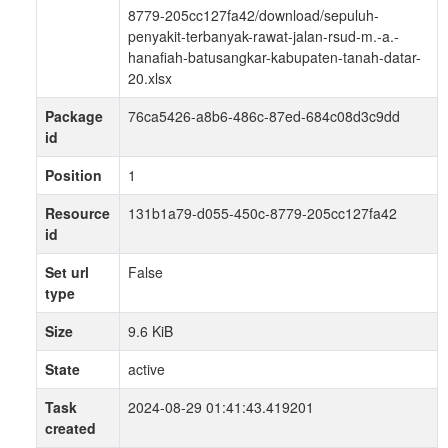
8779-205cc127fa42/download/sepuluh-
penyakit-terbanyak-rawat-jalan-rsud-m.-a.-
hanafiah-batusangkar-kabupaten-tanah-datar-
20.xlsx
Package
76ca5426-a8b6-486c-87ed-684c08d3c9dd
id
Position
1
Resource
131b1a79-d055-450c-8779-205cc127fa42
id
Set url
False
type
Size
9.6 KiB
State
active
Task
2024-08-29 01:41:43.419201
created