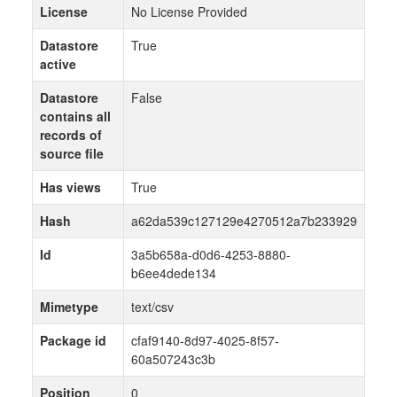
License
No License Provided
Datastore
True
active
Datastore
False
contains all
records of
source file
Has views
True
Hash
a62da539c127129e4270512a7b233929
Id
3a5b658a-d0d6-4253-8880-
b6ee4dede134
Mimetype
text/csv
Package id
cfaf9140-8d97-4025-8f57-
60a507243c3b
Position
0