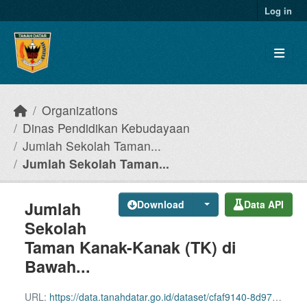
Skip to main content
Log in
Organizations
Dinas Pendidikan Kebudayaan
Jumlah Sekolah Taman...
Jumlah Sekolah Taman...
Jumlah
Download
Data API
Sekolah
Taman Kanak-Kanak (TK) di
Bawah...
URL:
https://data.tanahdatar.go.id/dataset/cfaf9140-8d97-4025-8f57-60a507243c3b/resource/3a5b658a-d0d6-4253-8880-b6ee4dede134/download/jumlah-sekolah-taman-kanak-kanak-tk-di-bawah-kementerian-pendidikan-dan-kebudayaan-menurut-kecam.csv