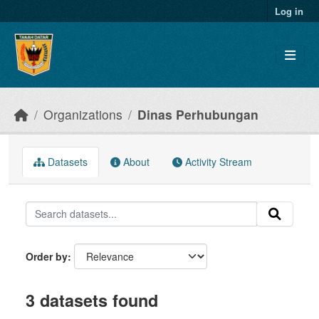
Skip to main content
Log in
Organizations
Dinas Perhubungan
Datasets
About
Activity Stream
Order by
3 datasets found