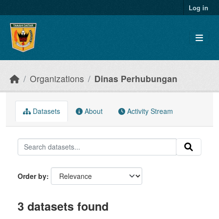
Skip to main content
Log in
Organizations
Dinas Perhubungan
Datasets
About
Activity Stream
Order by
3 datasets found