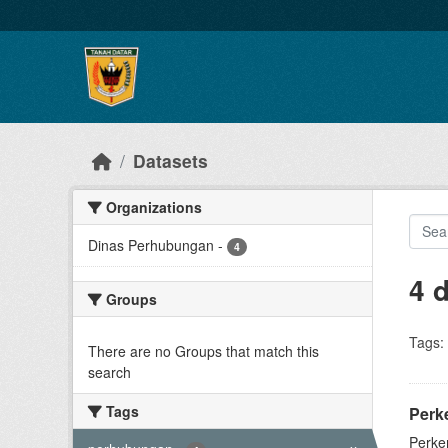
Skip to main content
Datasets
Organizations
Dinas Perhubungan
-
4
4 
Groups
Tags:
There are no Groups that match this
search
Tags
Perk
Perke