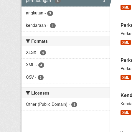
perhubungan
-
x
4
XML
angkutan
-
3
Perk
kendaraan
-
1
Perke
Formats
XML
XLSX
-
4
Perk
XML
-
4
Perke
CSV
-
3
XML
Licenses
Kend
Kenda
Other (Public Domain)
-
4
XML