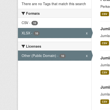
There are no Tags that match this search
Perke
Formats
CSV
CSV
-
10
Juml
XLSX
-
x
10
Jumla
CSV
Licenses
Other (Public Domain)
-
x
10
Juml
Jumla
CSV
Juml
Jumla
CSV