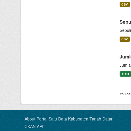
CSV
Sepu
Sepul
CSV
Juml
Jumla
XLSX
You can
About Portal Satu Data Kabupaten Tanah Datar
CKAN API