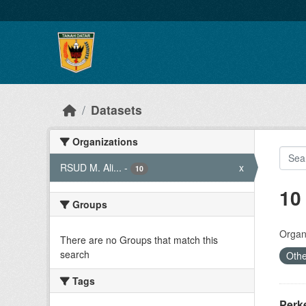
Skip to main content
Datasets
Organizations
RSUD M. Ali...
-
x
10
10
Groups
Organi
There are no Groups that match this
search
Othe
Tags
Perk