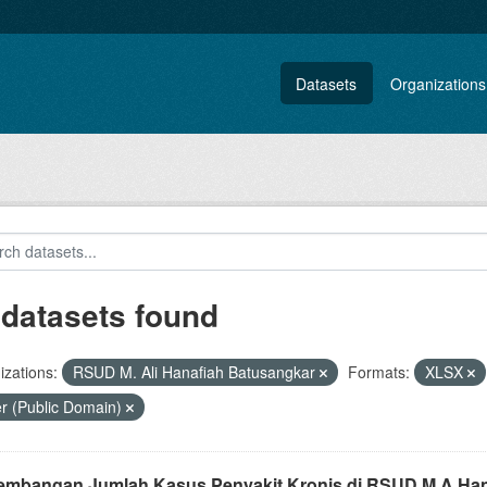
Datasets
Organizations
 datasets found
zations:
RSUD M. Ali Hanafiah Batusangkar
Formats:
XLSX
r (Public Domain)
embangan Jumlah Kasus Penyakit Kronis di RSUD M.A Hana