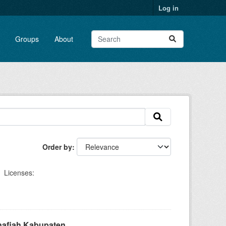
Log in
Groups
About
Order by
Licenses:
fiah Kabupaten...